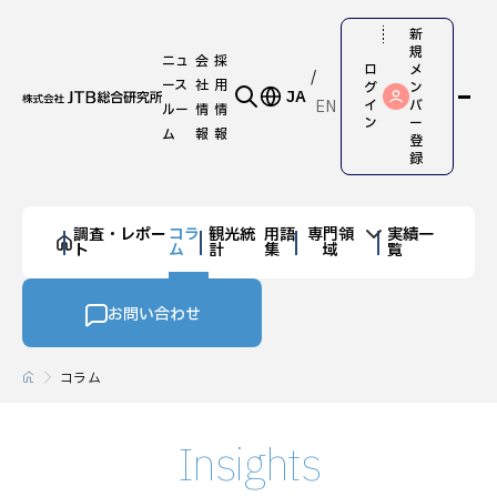
新
規
ニュ
会
採
ロ
メ
ース
社
用
グ
ン
JA
EN
イ
バ
ルー
情
情
ン
ー
ム
報
報
登
録
調査・レポー
コラ
観光統
用語
専門領
実績一
ト
ム
計
集
域
覧
お問い合わせ
コラム
Insights