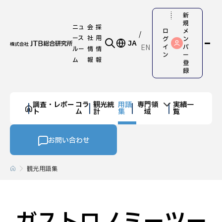
新
規
ニュ
会
採
ロ
メ
ース
社
用
グ
ン
JA
EN
イ
バ
ルー
情
情
ン
ー
ム
報
報
登
録
調査・レポー
コラ
観光統
用語
専門領
実績一
ト
ム
計
集
域
覧
お問い合わせ
観光用語集