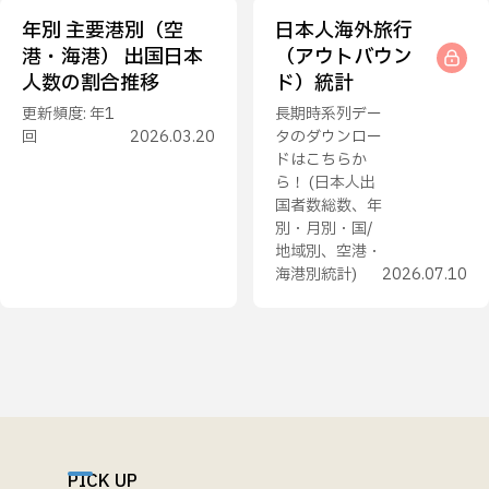
年別 主要港別（空
日本人海外旅行
港・海港） 出国日本
（アウトバウン
人数の割合推移
ド）統計
更新頻度: 年1
長期時系列デー
回
2026.03.20
タのダウンロー
ドはこちらか
ら！ (日本人出
国者数総数、年
別・月別・国/
地域別、空港・
海港別統計)
2026.07.10
PICK UP