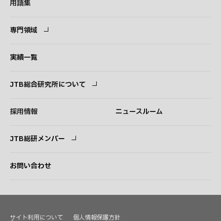
用語集
専門領域
専門領域
コンサルタント
実績一覧
JTB総合研究所について
ごあいさつ
経営理念
採用情報
ニュースルーム
会社概要
事業紹介
JTB総研メンバー
アクセス
ログイン
新規登録
お問い合わせ
サイト利用について
個人情報保護方針