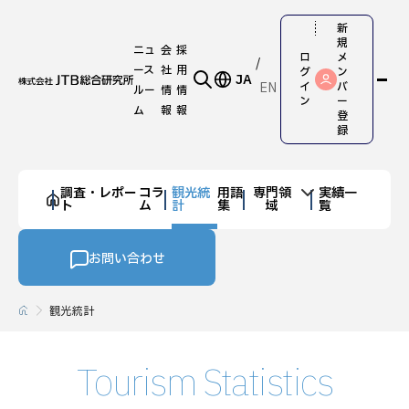
新
規
ニュ
会
採
ロ
メ
ース
社
用
グ
ン
JA
EN
イ
バ
ルー
情
情
ン
ー
ム
報
報
登
録
調査・レポー
コラ
観光統
用語
専門領
実績一
ト
ム
計
集
域
覧
お問い合わせ
観光統計
Tourism Statistics