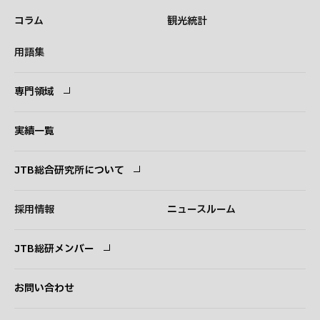
コラム
観光統計
用語集
専門領域
専門領域
コンサルタント
実績一覧
JTB総合研究所について
ごあいさつ
経営理念
採用情報
ニュースルーム
会社概要
事業紹介
JTB総研メンバー
アクセス
ログイン
新規登録
お問い合わせ