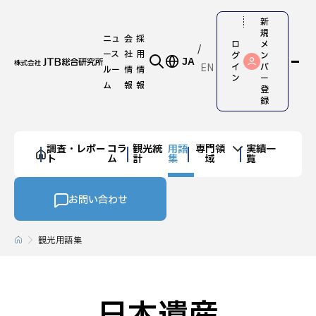
新
規
ニュ
会
採
ロ
メ
ース
社
用
グ
ン
JA
EN
イ
バ
ルー
情
情
ン
ー
ム
報
報
登
録
調査・レポー
コラ
観光統
用語
専門領
実績一
ト
ム
計
集
域
覧
お問い合わせ
観光用語集