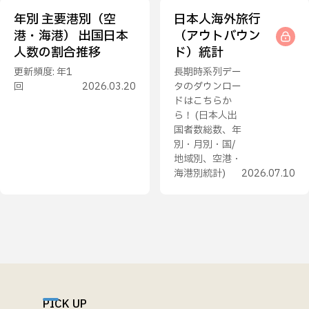
年別 主要港別（空
日本人海外旅行
港・海港） 出国日本
（アウトバウン
人数の割合推移
ド）統計
更新頻度: 年1
長期時系列デー
回
2026.03.20
タのダウンロー
ドはこちらか
ら！ (日本人出
国者数総数、年
別・月別・国/
地域別、空港・
海港別統計)
2026.07.10
PICK UP