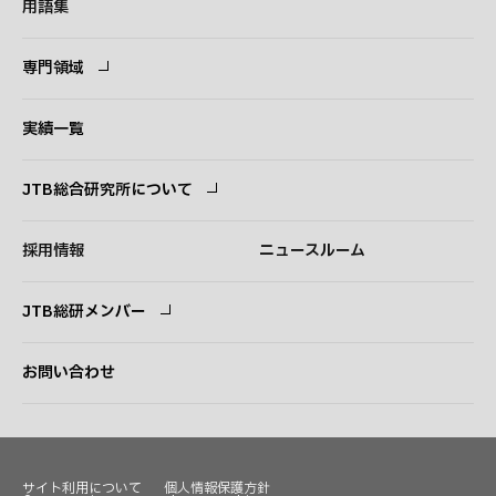
用語集
専門領域
専門領域
コンサルタント
実績一覧
JTB総合研究所について
ごあいさつ
経営理念
採用情報
ニュースルーム
会社概要
事業紹介
JTB総研メンバー
アクセス
ログイン
新規登録
お問い合わせ
サイト利用について
個人情報保護方針