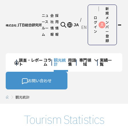
新
規
ニュ
会
採
ロ
メ
ース
社
用
グ
ン
JA
EN
イ
バ
ルー
情
情
ン
ー
ム
報
報
登
録
調査・レポー
コラ
観光統
用語
専門領
実績一
ト
ム
計
集
域
覧
お問い合わせ
観光統計
Tourism Statistics