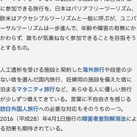
に参加できる旅行を、日本はバリアフリーツーリズム、
欧米はアクセシブルツーリズムと一般に呼ぶが、ユニバ
ーサルツーリズムは一歩進んで、年齢や障害の有無にか
かわらず、誰もが気兼ねなく参加できることを目指そう
とするもの。
人工透析を受ける施設と契約した
海外旅行
や段差の少
ない宿を選んだ国内旅行、妊婦用の施設を備えた宿に
泊まる
マタニティ旅行
など、あらゆる人に優しい旅行
が少しずつ増えてきている。言葉に不自由さを感じる
訪日外国人旅行
への必要な対応もそのうちの一つ。
2016（平成28）年4月1日施行の
障害者差別解消法
によ
る効果も期待されている。