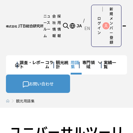
新
規
ニュ
会
採
ロ
メ
ース
社
用
グ
ン
JA
EN
イ
バ
ルー
情
情
ン
ー
ム
報
報
登
録
調査・レポー
コラ
観光統
用語
専門領
実績一
ト
ム
計
集
域
覧
お問い合わせ
観光用語集