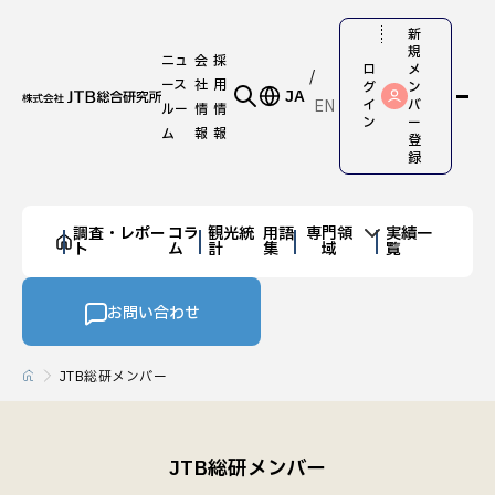
新
規
ニュ
会
採
ロ
メ
ース
社
用
グ
ン
JA
EN
イ
バ
ルー
情
情
ン
ー
ム
報
報
登
録
調査・レポー
コラ
観光統
用語
専門領
実績一
ト
ム
計
集
域
覧
お問い合わせ
JTB総研メンバー
JTB総研メンバー