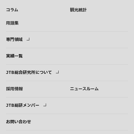
コラム
観光統計
用語集
専門領域
専門領域
コンサルタント
実績一覧
JTB総合研究所について
ごあいさつ
経営理念
採用情報
ニュースルーム
会社概要
事業紹介
JTB総研メンバー
アクセス
ログイン
新規登録
お問い合わせ