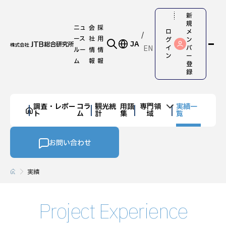
新
規
ニュ
会
採
ロ
メ
ース
社
用
グ
ン
JA
EN
イ
バ
ルー
情
情
ン
ー
ム
報
報
登
録
調査・レポー
コラ
観光統
用語
専門領
実績一
ト
ム
計
集
域
覧
お問い合わせ
実績
Project Experience