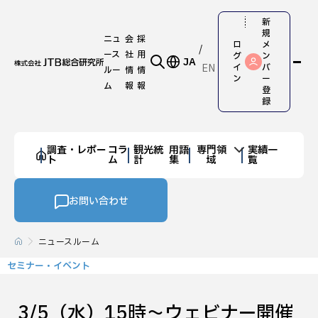
新
規
ニュ
会
採
ロ
メ
ース
社
用
グ
ン
JA
EN
イ
バ
ルー
情
情
ン
ー
ム
報
報
登
録
調査・レポー
コラ
観光統
用語
専門領
実績一
ト
ム
計
集
域
覧
お問い合わせ
ニュースルーム
セミナー・イベント
3/5（水）15時～ウェビナー開催