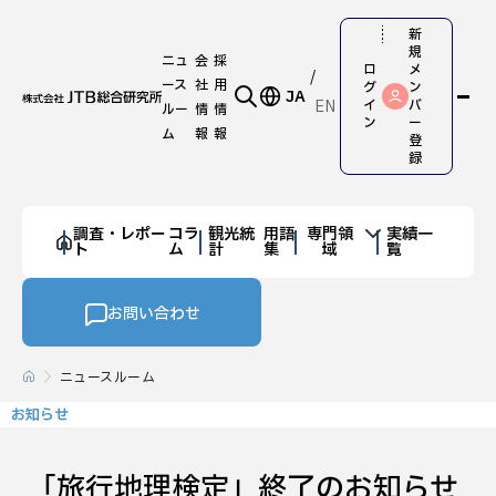
新
規
ニュ
会
採
ロ
メ
ース
社
用
グ
ン
JA
EN
イ
バ
ルー
情
情
ン
ー
ム
報
報
登
録
調査・レポー
コラ
観光統
用語
専門領
実績一
ト
ム
計
集
域
覧
お問い合わせ
ニュースルーム
お知らせ
「旅行地理検定」終了のお知らせ