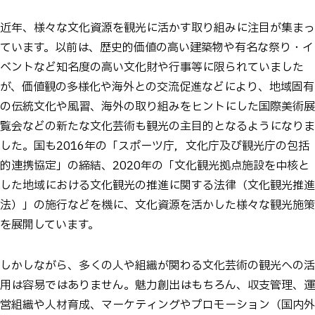
近年、様々な文化資源を観光に活かす取り組みに注目が集まっ
ています。以前は、歴史的価値の高い建築物や有名な祭り・イ
ベントなど知名度の高い文化財や行事等に限られていました
が、価値観の多様化や海外との交流促進などにより、地域固有
の伝統文化や風習、海外の取り組みをヒントにした国際美術展
覧会などの新たな文化芸術も観光の主目的となるようになりま
した。国も2016年の「スポーツ庁，文化庁及び観光庁の包括
的連携協定」の締結、2020年の「文化観光拠点施設を中核と
した地域における文化観光の推進に関する法律（文化観光推進
法）」の施行などを機に、文化資源を活かした様々な観光施策
を展開しています。
しかしながら、多くの人や組織が関わる文化芸術の観光への活
用は容易ではありません。魅力創出はもちろん、収支管理、運
営組織や人材育成、マーケティングやプロモーション（国内外