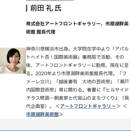
前田 礼 氏
株式会社アートフロントギャラリー、市原湖畔美
術館 館長代理
神奈川県横浜市出身。大学院在学中より「アパル
トヘイト否！国際美術展」事務局で活動、その
後、アートフロントギャラリーに勤務、現在に至
る。2020年より市原湖畔美術館館長代理。「フ
ァーレ立川」「越後妻有 大地の芸術祭」「瀬戸
内国際芸術祭」等に関わる。著書に『ヒルサイド
テラス物語―朝倉家と代官山のまちづくり』（現
代企画室）。 ＜
アートフロントギャラリー
＞ ＜
市原湖畔美術館
＞