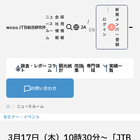
新
規
ニュ
会
採
ロ
メ
ース
社
用
グ
ン
JA
EN
イ
バ
ルー
情
情
ン
ー
ム
報
報
登
録
調査・レポー
コラ
観光統
用語
専門領
実績一
ト
ム
計
集
域
覧
お問い合わせ
ニュースルーム
セミナー・イベント
3月17日（木）10時30分～「JTB