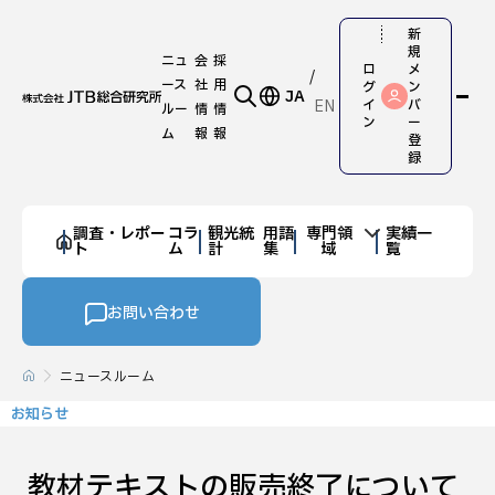
新
規
ニュ
会
採
ロ
メ
ース
社
用
グ
ン
JA
EN
イ
バ
ルー
情
情
ン
ー
ム
報
報
登
録
調査・レポー
コラ
観光統
用語
専門領
実績一
ト
ム
計
集
域
覧
お問い合わせ
ニュースルーム
お知らせ
教材テキストの販売終了について