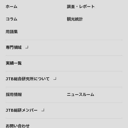
ホーム
調査・レポート
コラム
観光統計
用語集
専門領域
専門領域
コンサルタント
実績一覧
JTB総合研究所について
ごあいさつ
経営理念
採用情報
ニュースルーム
会社概要
事業紹介
JTB総研メンバー
アクセス
ログイン
新規登録
お問い合わせ