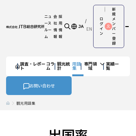
新
規
ニュ
会
採
ロ
メ
ース
社
用
グ
ン
JA
EN
イ
バ
ルー
情
情
ン
ー
ム
報
報
登
録
調査・レポー
コラ
観光統
用語
専門領
実績一
ト
ム
計
集
域
覧
お問い合わせ
観光用語集