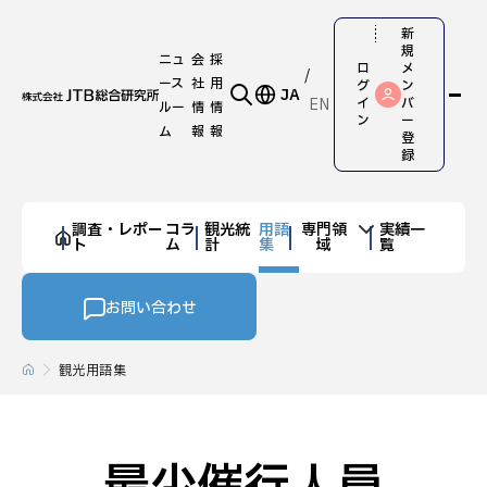
新
規
ニュ
会
採
ロ
メ
ース
社
用
グ
ン
JA
EN
イ
バ
ルー
情
情
ン
ー
ム
報
報
登
録
調査・レポー
コラ
観光統
用語
専門領
実績一
ト
ム
計
集
域
覧
お問い合わせ
観光用語集