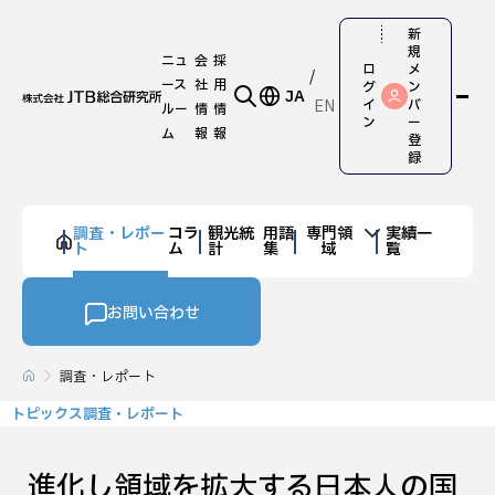
新
規
ニュ
会
採
ロ
メ
ース
社
用
グ
ン
JA
EN
イ
バ
ルー
情
情
ン
ー
ム
報
報
登
録
調査・レポー
コラ
観光統
用語
専門領
実績一
ト
ム
計
集
域
覧
お問い合わせ
調査・レポート
トピックス調査・レポート
進化し領域を拡大する日本人の国