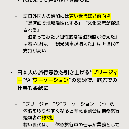
年代によって違いが浮き彫りに
訪日外国人の増加には
若い世代ほど前向き
。
「経済面で地域活性化する」「文化交流が促進
される」
「泊まってみたい個性的な宿泊施設が増えた」
は若い世代、「観光列車が増えた」は上世代の
支持が高い
日本人の旅行意欲を引き上げる“
ブリージャ
ー
”や“
ワーケーション
”の浸透で、旅先での
仕事も柔軟に
“ブリージャー”や“ワーケーション”（*）で、
休暇を取りやすくなると考える割合は業務旅行
経験者の
約3割
若い世代は、「休暇旅行中の仕事が業務として