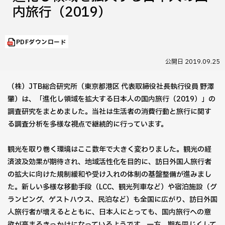
内旅行（2019）
PDFダウンロード
公開日
2019.09.25
（株）JTB総合研究所（東京都港区 代表取締役社長執行役員 野澤
肇）は、「進化し領域を拡大する日本人の国内旅行（2019）」の
調査研究をまとめました。当社は生活者の消費行動と旅行に関す
る調査分析を多様な視点で継続的に行っています。
観光を取り巻く環境はここ数年で大きく変わりました。観光の経
済波及効果が期待され、地域活性化を目的に、訪日外国人旅行者
の拡大に向けた規制緩和や受け入れの体制の基盤整備が進みまし
た。新しい多様な移動手段（LCC、観光列車など）や宿泊施設（グ
ランピング、ゲストハウス、民泊など）も全国に広がり、訪日外国
人旅行者が増えるとともに、日本人にとっても、国内旅行への意
欲が高まるきっかけになっているようです。一方、期を同じくして