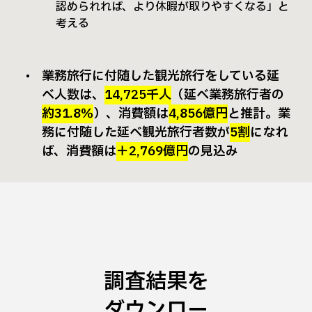
認められれば、より休暇が取りやすくなる」と
考える
業務旅行に付随した観光旅行をしている延
べ人数は、
14,725千人
（延べ業務旅行者の
約31.8％
）、消費額は
4,856億円
と推計。業
務に付随した延べ観光旅行者数が
5割
になれ
ば、消費額は
＋2,769億円
の見込み
調査結果を
ダウンロー