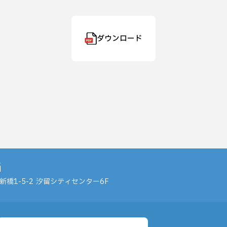
ダウンロード
当
橋1-5-2
汐留シティセンター6F