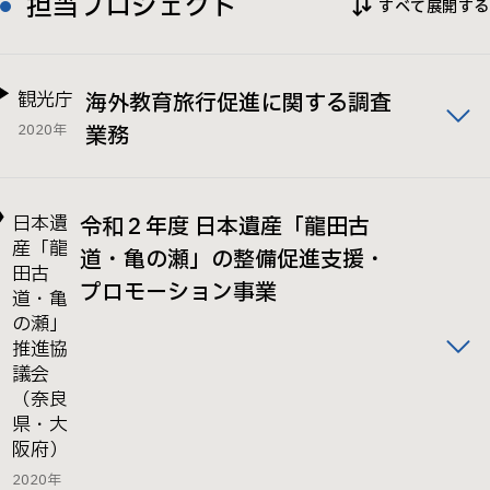
担当プロジェクト
すべて展開する
観光庁
海外教育旅行促進に関する調査
2020年
業務
日本遺
令和２年度 日本遺産「龍田古
産「龍
道・亀の瀬」の整備促進支援・
田古
プロモーション事業
道・亀
の瀬」
推進協
議会
（奈良
県・大
阪府）
2020年