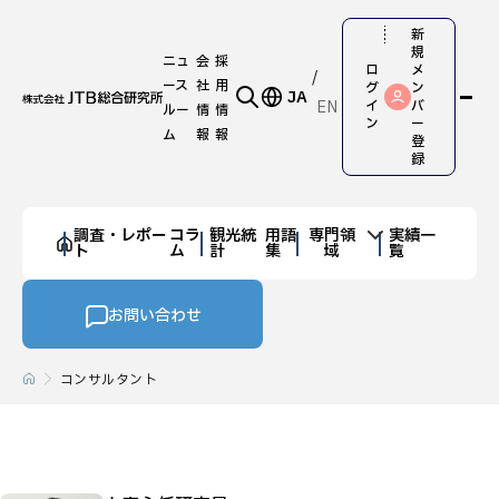
新
規
ニュ
会
採
ロ
メ
ース
社
用
グ
ン
JA
EN
イ
バ
ルー
情
情
ン
ー
ム
報
報
登
録
調査・レポー
コラ
観光統
用語
専門領
実績一
ト
ム
計
集
域
覧
お問い合わせ
コンサルタント