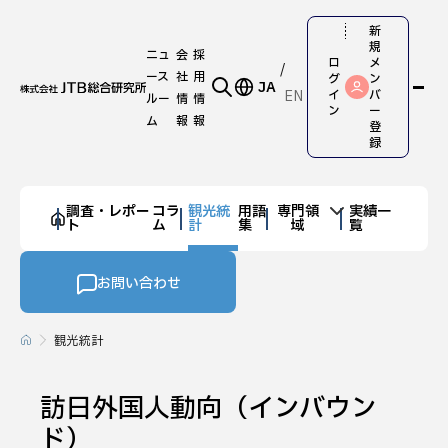
新
規
ニュ
会
採
ロ
メ
ース
社
用
グ
ン
JA
EN
イ
バ
ルー
情
情
ン
ー
ム
報
報
登
録
調査・レポー
コラ
観光統
用語
専門領
実績一
ト
ム
計
集
域
覧
お問い合わせ
観光統計
訪日外国人動向（インバウン
ド）