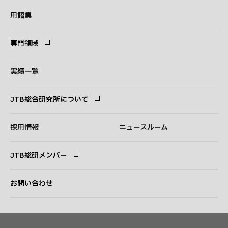
用語集
専門領域
専門領域
コンサルタント
実績一覧
JTB総合研究所について
ごあいさつ
経営理念
採用情報
ニュースルーム
会社概要
事業紹介
JTB総研メンバー
アクセス
ログイン
新規登録
お問い合わせ