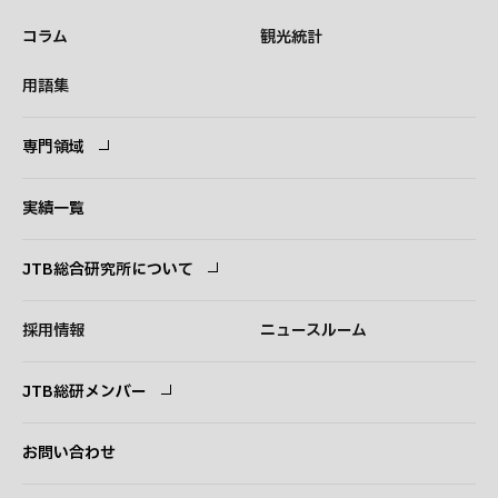
コラム
観光統計
用語集
専門領域
専門領域
コンサルタント
実績一覧
JTB総合研究所について
ごあいさつ
経営理念
採用情報
ニュースルーム
会社概要
事業紹介
JTB総研メンバー
アクセス
ログイン
新規登録
お問い合わせ