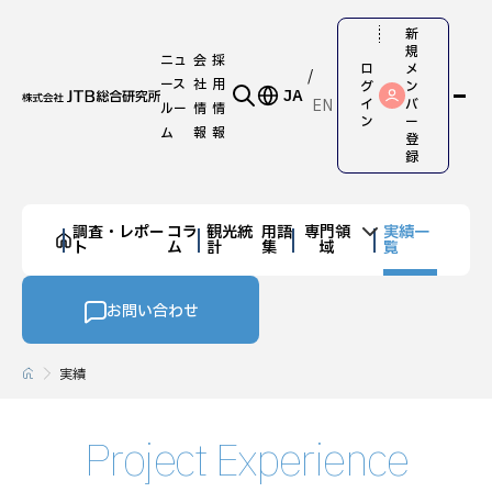
新
規
ニュ
会
採
ロ
メ
ース
社
用
グ
ン
JA
EN
イ
バ
ルー
情
情
ン
ー
ム
報
報
登
録
調査・レポー
コラ
観光統
用語
専門領
実績一
ト
ム
計
集
域
覧
お問い合わせ
実績
Project Experience