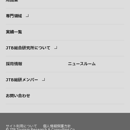
用語集
専門領域
専門領域
コンサルタント
実績一覧
JTB総合研究所について
ごあいさつ
経営理念
採用情報
ニュースルーム
会社概要
事業紹介
JTB総研メンバー
アクセス
ログイン
新規登録
お問い合わせ
サイト利用について
個人情報保護方針
© JTB Tourism Research & Consulting Co.