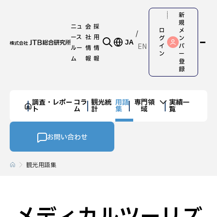
新
規
ニュ
会
採
ロ
メ
ース
社
用
グ
ン
JA
EN
イ
バ
ルー
情
情
ン
ー
ム
報
報
登
録
調査・レポー
コラ
観光統
用語
専門領
実績一
ト
ム
計
集
域
覧
お問い合わせ
観光用語集