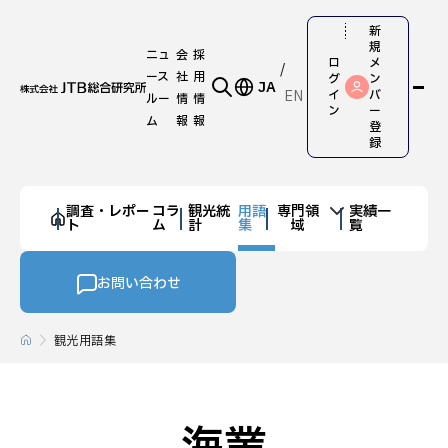
新
規
ニュ
会
採
ロ
メ
ース
社
用
グ
ン
JA
EN
イ
バ
ルー
情
情
ン
ー
ム
報
報
登
録
調査・レポー
コラ
観光統
用語
専門領
実績一
ト
ム
計
集
域
覧
お問い合わせ
観光用語集