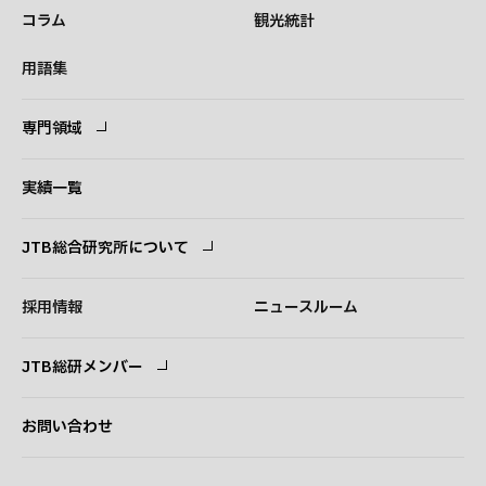
コラム
観光統計
用語集
専門領域
専門領域
コンサルタント
実績一覧
JTB総合研究所について
ごあいさつ
経営理念
採用情報
ニュースルーム
会社概要
事業紹介
JTB総研メンバー
アクセス
ログイン
新規登録
お問い合わせ