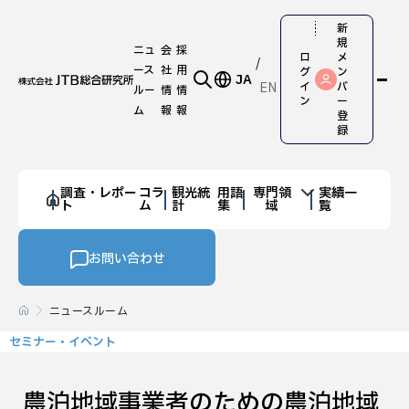
新
規
ニュ
会
採
ロ
メ
ース
社
用
グ
ン
JA
EN
イ
バ
ルー
情
情
ン
ー
ム
報
報
登
録
調査・レポー
コラ
観光統
用語
専門領
実績一
ト
ム
計
集
域
覧
お問い合わせ
ニュースルーム
セミナー・イベント
農泊地域事業者のための農泊地域