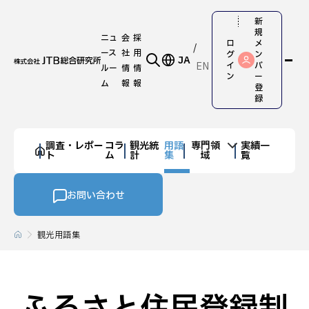
新
規
ニュ
会
採
ロ
メ
ース
社
用
グ
ン
JA
EN
イ
バ
ルー
情
情
ン
ー
ム
報
報
登
録
調査・レポー
コラ
観光統
用語
専門領
実績一
ト
ム
計
集
域
覧
お問い合わせ
観光用語集