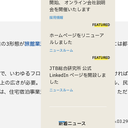
開始、 オンライン会社説明
会を開催いたします
採用情報
FEATURED
ホームページをリニューア
ルしました
の3形態が
旅館業法
に定められている。業を営むには都
ニュースルーム
FEATURED
JTB総合研究所 公式
要で、いわゆるフロントを設置し宿泊名簿を備えなければ
LinkedIn ページを開設しま
した
以上の広さが必要。スポーツ合宿所、カプセルホテル、民
ニュースルーム
は、住宅宿泊事業法に基づく届出制が基本となる。ただ
更新日
2016.03.29
新着ニュース