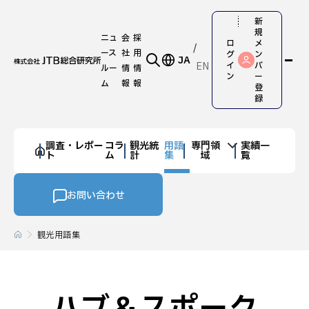
新
規
ニュ
会
採
ロ
メ
ース
社
用
グ
ン
JA
EN
イ
バ
ルー
情
情
ン
ー
ム
報
報
登
録
調査・レポー
コラ
観光統
用語
専門領
実績一
ト
ム
計
集
域
覧
お問い合わせ
観光用語集