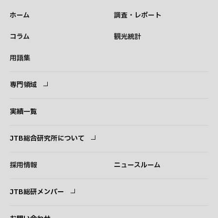
ホーム
調査・レポート
コラム
観光統計
用語集
専門領域
専門領域
コンサルタント
実績一覧
JTB総合研究所について
ごあいさつ
経営理念
採用情報
ニュースルーム
会社概要
事業紹介
JTB総研メンバー
アクセス
ログイン
新規登録