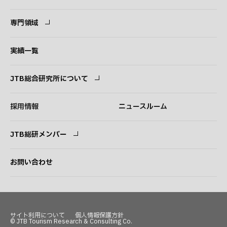
専門領域
専門領域
コンサルタント
実績一覧
JTB総合研究所について
ごあいさつ
経営理念
採用情報
ニュースルーム
会社概要
事業紹介
JTB総研メンバー
アクセス
ログイン
新規登録
お問い合わせ
サイト利用について
個人情報保護方針
© JTB Tourism Research & Consulting Co.