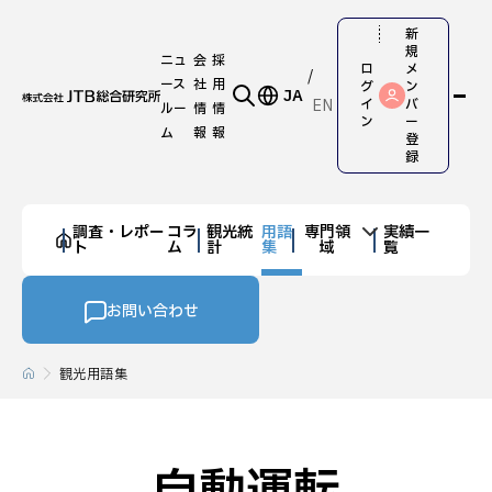
新
規
ニュ
会
採
ロ
メ
ース
社
用
グ
ン
JA
EN
イ
バ
ルー
情
情
ン
ー
ム
報
報
登
録
調査・レポー
コラ
観光統
用語
専門領
実績一
ト
ム
計
集
域
覧
お問い合わせ
観光用語集