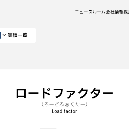
ニュースルーム
会社情報
採
実績一覧
ロードファクター
（ろーどふぁくたー）
Load factor