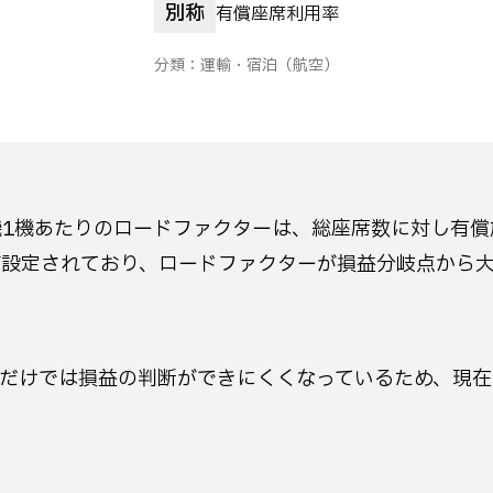
別称
有償座席利用率
分類：
運輸・宿泊
（航空）
1機あたりのロードファクターは、総座席数に対し有償
が設定されており、ロードファクターが損益分岐点から
ーだけでは損益の判断ができにくくなっているため、現