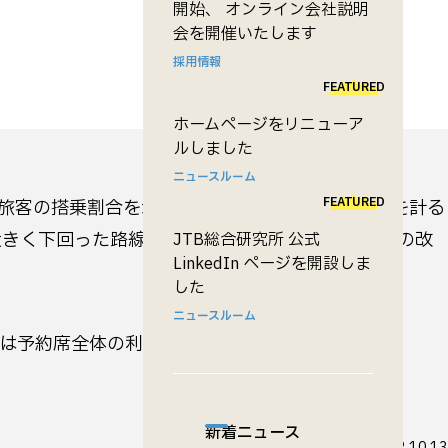
開始、 オンライン会社説明
会を開催いたします
採用情報
FEATURED
ホームページをリニューア
ルしました
ニュースルーム
FEATURED
旅客の搭乗割合を示した数字で、座席の販売状況を計る
大きく下回った路線は、機材や便数を調整して収益の改
JTB総合研究所 公式
LinkedIn ページを開設しま
した
ニュースルーム
在は予約席全体の利用運賃シェアを反映した
新着ニュース
更新日
2012.10.13