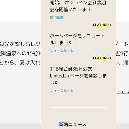
開始、 オンライン会社説明
会を開催いたします
採用情報
FEATURED
ホームページをリニューア
ルしました
観光を楽しむレジャー形態のこと。
海外旅行
はリゾート
ニュースルーム
近隣温泉への1泊旅行、リゾート地や都市での滞在型旅行
FEATURED
とから、受け入れ地では滞在型観光の促進を提唱し、滞
JTB総合研究所 公式
LinkedIn ページを開設しま
した
ニュースルーム
更新日
2012.10.15
新着ニュース