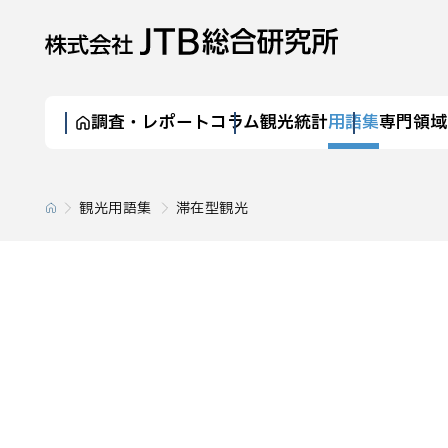
調査・レポート
コラム
観光統計
用語集
専門領域
観光用語集
滞在型観光