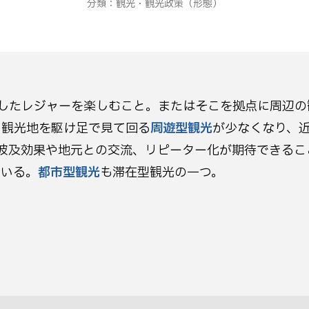
分類：
観光・観光政策
（形態）
したレジャーを楽しむこと。またはそこを拠点に周辺の
も観光地を駆け足で見て回る
周遊型観光
が少なくなり、
波及効果や地元との交流、リピーター化が期待できるこ
ている。
都市型観光
も滞在型観光の一つ。