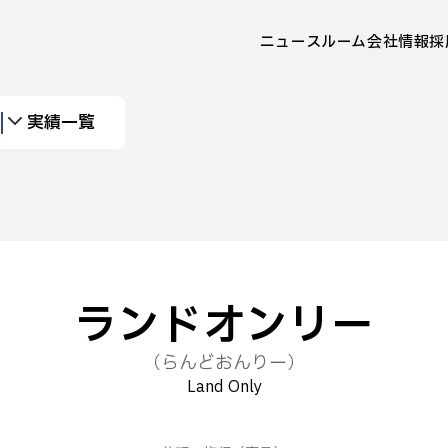
ニュースルーム
会社情報
採
実績一覧
ランドオンリー
（らんどおんりー）
Land Only