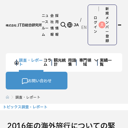
新
規
ニュ
会
採
ロ
メ
ース
社
用
グ
ン
JA
EN
イ
バ
ルー
情
情
ン
ー
ム
報
報
登
録
調査・レポー
コラ
観光統
用語
専門領
実績一
ト
ム
計
集
域
覧
お問い合わせ
調査・レポート
トピックス調査・レポート
2016年の海外旅行についての緊