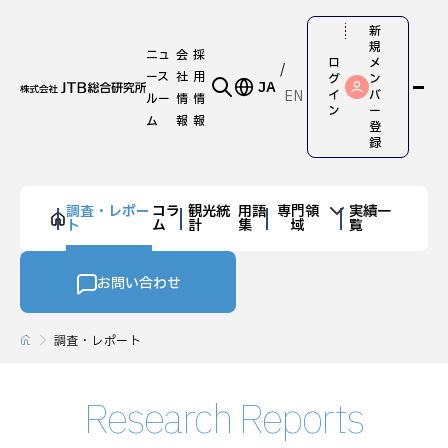
新
規
ニュ
会
採
ロ
メ
ース
社
用
グ
ン
JA
EN
イ
バ
ルー
情
情
ン
ー
ム
報
報
登
録
調査・レポー
コラ
観光統
用語
専門領
実績一
ト
ム
計
集
域
覧
お問い合わせ
調査・レポート
Research Reports