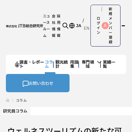
新
規
ニュ
会
採
ロ
メ
ース
社
用
グ
ン
JA
EN
イ
バ
ルー
情
情
ン
ー
ム
報
報
登
録
調査・レポー
コラ
観光統
用語
専門領
実績一
ト
ム
計
集
域
覧
お問い合わせ
コラム
研究員コラム
ウェルネスツーリズムの新たな可