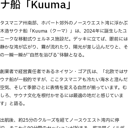
ナ船「Kuuma」
タスマニア州南部、ホバート郊外のノースウエスト湾に浮かぶ
木造サウナ船「Kuuma（クーマ）」は、2024年に誕生したユ
ニークな移動式ウェルネス施設だ。デッキに立てば、眼前には
静かな湾が広がり、霧が流れたり、陽光が差し込んだりと、そ
の一瞬一瞬が“自然を浴びる”体験となる。
創業者で経営責任者であるネイサン・ゴア氏は、「北欧ではサ
ウナ船が一般的ですが、ここタスマニアも冷たい海水と澄んだ
空気、そして季節ごとに表情を変える自然が揃っています。む
しろ、サウナ文化を根付かせるには最適の地だと感じていま
す」と語る。
出航後、約25分のクルーズを経てノースウエスト湾内に停