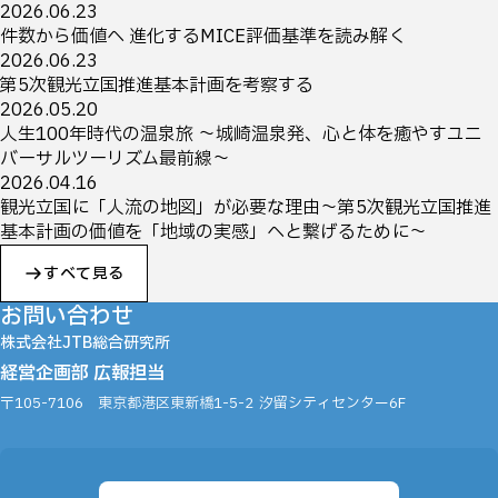
2026.06.23
件数から価値へ ─進化するMICE評価基準を読み解く
2026.06.23
第5次観光立国推進基本計画を考察する
2026.05.20
人生100年時代の温泉旅 ～城崎温泉発、心と体を癒やすユニ
バーサルツーリズム最前線～
2026.04.16
観光立国に「人流の地図」が必要な理由～第5次観光立国推進
基本計画の価値を「地域の実感」へと繋げるために～
すべて見る
お問い合わせ
株式会社JTB総合研究所
経営企画部 広報担当
〒105-7106
東京都港区東新橋1-5-2
汐留シティセンター6F