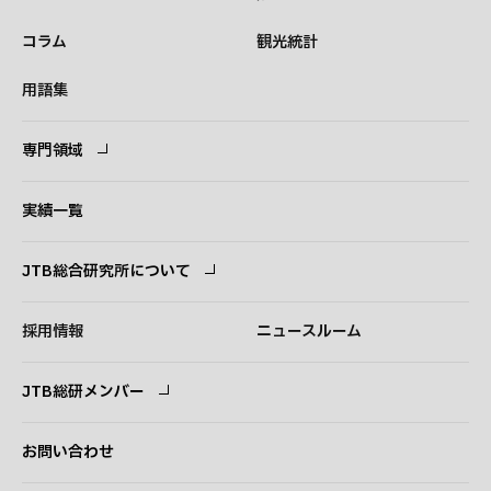
コラム
観光統計
用語集
専門領域
専門領域
コンサルタント
実績一覧
JTB総合研究所について
ごあいさつ
経営理念
採用情報
ニュースルーム
会社概要
事業紹介
JTB総研メンバー
アクセス
ログイン
新規登録
お問い合わせ