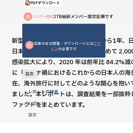
PDFダウンロード
JTB総研メンバー限定記事です
メンバー限定
新型コロナウイルス感染症の発生から1年、
この記事の全文閲覧・ダウンロードには
ログ
イン
が必要です
日本人の出国者数は、2019 年に初めて 2
感染拡大により、2020 年は前年比 84.2%
に「コロナ禍におけるこれからの日本人の海
目次
在、海外旅行に対してどのような関心を抱い
レポートの特長
ました。本レポートは、調査結果を一部抜粋
レポート
ファクトをまとめています。
目次