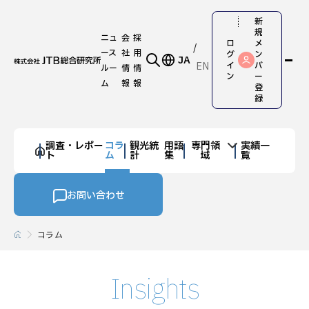
新
規
ニュ
会
採
ロ
メ
ース
社
用
グ
ン
JA
EN
イ
バ
ルー
情
情
ン
ー
ム
報
報
登
録
調査・レポー
コラ
観光統
用語
専門領
実績一
ト
ム
計
集
域
覧
お問い合わせ
コラム
Insights