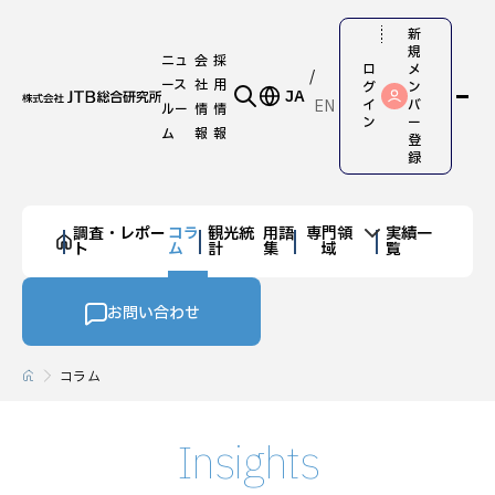
新
規
ニュ
会
採
ロ
メ
ース
社
用
グ
ン
JA
EN
イ
バ
ルー
情
情
ン
ー
ム
報
報
登
録
調査・レポー
コラ
観光統
用語
専門領
実績一
ト
ム
計
集
域
覧
お問い合わせ
コラム
Insights