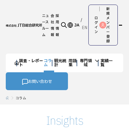
新
規
ニュ
会
採
ロ
メ
ース
社
用
グ
ン
JA
EN
イ
バ
ルー
情
情
ン
ー
ム
報
報
登
録
調査・レポー
コラ
観光統
用語
専門領
実績一
ト
ム
計
集
域
覧
お問い合わせ
コラム
Insights